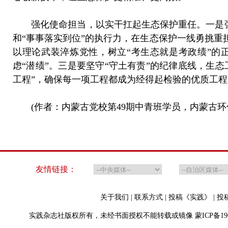
强化使命担当，以实干扛起生态保护重任。一是强
和“事事落实到位”的执行力，在生态保护一线勇挑重
以理论武装淬炼党性，树立“考生态就是考政绩”的
虑“潜绩”。三是要坚守“守土有责”的纪律底线，生
工程”，确保每一项工程都成为经得起检验的优质工程
(作者：内蒙古党校第49期中青班学员，内蒙古环
友情链接：
关于我们
|
联系方式
|
投稿《实践》
|
投
实践杂志社版权所有，未经书面授权不能转载或镜像
蒙ICP备19